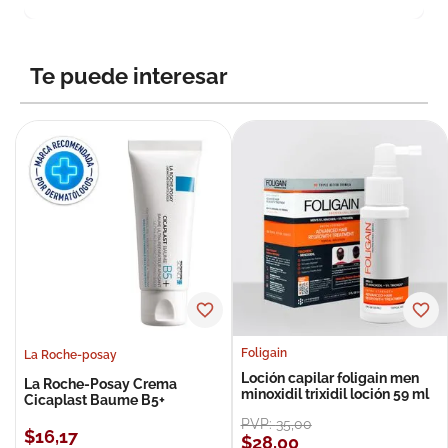
Te puede interesar
Foligain
La Roche-posay
Loción capilar foligain men
La Roche-Posay Crema
minoxidil trixidil loción 59 ml
Cicaplast Baume B5+
PVP:
35
,
00
$
16
,
17
$
28
,
00