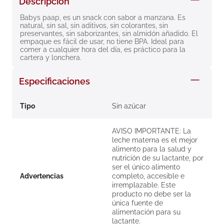
Descripción
8
.
roche posay
Babys paap, es un snack con sabor a manzana. Es 
natural, sin sal, sin aditivos, sin colorantes, sin 
9
.
nivea
preservantes, sin saborizantes, sin almidón añadido. El 
empaque es fácil de usar, no tiene BPA. Ideal para 
10
.
pañales
comer a cualquier hora del día, es práctico para la 
cartera y lonchera.
Especificaciones
Tipo
Sin azúcar
AVISO IMPORTANTE: La
leche materna es el mejor
alimento para la salud y
nutrición de su lactante, por
ser el único alimento
Advertencias
completo, accesible e
irremplazable. Este
producto no debe ser la
única fuente de
alimentación para su
lactante.