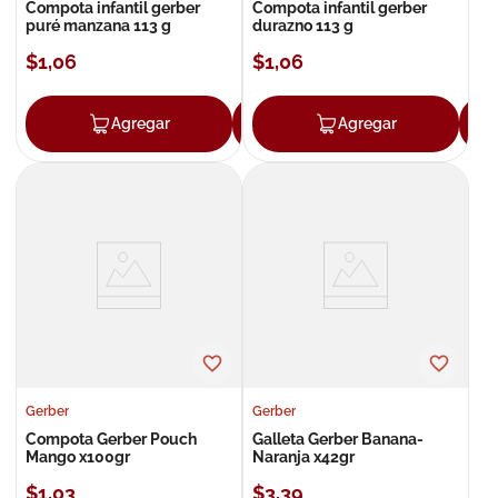
Compota infantil gerber
Compota infantil gerber
puré manzana 113 g
durazno 113 g
$
1
,
06
$
1
,
06
Agregar
Agregar
Agregar
Gerber
Gerber
Compota Gerber Pouch
Galleta Gerber Banana-
Mango x100gr
Naranja x42gr
$
1
,
03
$
3
,
39