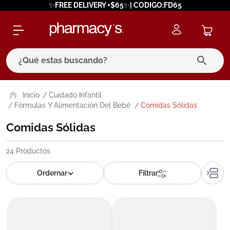
✨FREE DELIVERY +$65✨| CODIGO:FD65
¿Qué estas buscando?
términos más buscados
Cuidado Infantil
Fórmulas Y Alimentación Del Bebé
Comidas Sólidas
1
.
eucerin
Comidas Sólidas
2
.
protector solar
3
.
bioderma
24
Productos
4
.
pilexil
5
.
cerave
6
.
degraler
7
.
isdin