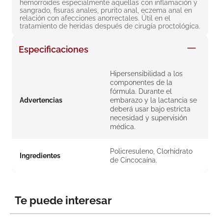
hemorroides especialmente aquellas con inflamación y 
8
.
roche posay
sangrado, fisuras anales, prurito anal, eczema anal en 
relación con afecciones anorrectales. Útil en el 
9
.
megacistin
tratamiento de heridas después de cirugía proctológica.
10
.
pañales
Especificaciones
Hipersensibilidad a los
componentes de la
fórmula. Durante el
Advertencias
embarazo y la lactancia se
deberá usar bajo estricta
necesidad y supervisión
médica.
Policresuleno, Clorhidrato
Ingredientes
de Cincocaína.
Te puede interesar