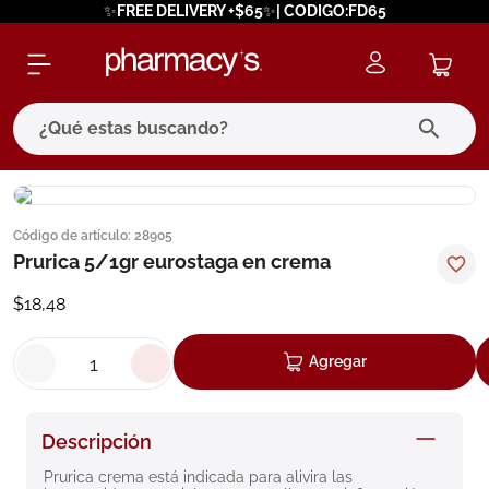
✨FREE DELIVERY +$65✨| CODIGO:FD65
¿Qué estas buscando?
términos más buscados
Código de artículo
:
28905
1
.
eucerin
Prurica 5/1gr eurostaga en crema
2
.
protector solar
$
18
,
48
3
.
bioderma
4
.
pilexil
Agregar
5
.
cerave
6
.
degraler
Descripción
7
.
isdin
Prurica crema está indicada para alivira las 