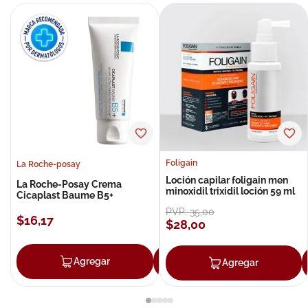
Foligain
La Roche-posay
Loción capilar foligain men
La Roche-Posay Crema
minoxidil trixidil loción 59 ml
Cicaplast Baume B5+
PVP:
35
,
00
$
16
,
17
$
28
,
00
Agregar
Agregar
Agregar