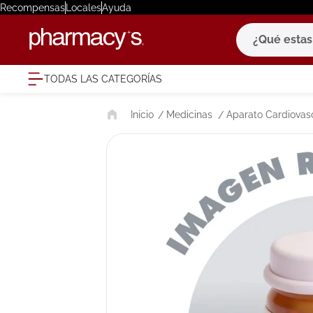
Recompensas
Locales
Ayuda
¿Qué estas bu
TODAS LAS CATEGORÍAS
términ
Medicinas
Aparato Cardiovas
1
.
eucerin
2
.
protector
3
.
bioderm
4
.
pilexil
5
.
cerave
6
.
degraler
7
.
isdin
8
.
roche po
9
.
nivea