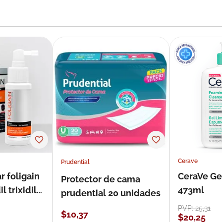
Cerave
Prudential
r foligain
CeraVe Ge
Protector de cama
 trixidil
473ml
prudential 20 unidades
PVP:
25
,
31
$
10
,
37
$
20
,
25