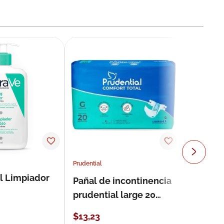
Prudential
l Limpiador
Pañal de incontinencia
prudential large 20
unidades
$
13
,
23