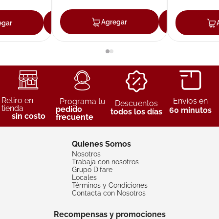
Agregar
Agreg
egar
Agregar
Retiro en
Envíos en
Programa tu
Descuentos
tienda
pedido
60 minutos
todos los días
sin costo
frecuente
Quienes Somos
Nosotros
Trabaja con nosotros
Grupo Difare
Locales
Términos y Condiciones
Contacta con Nosotros
Recompensas y promociones