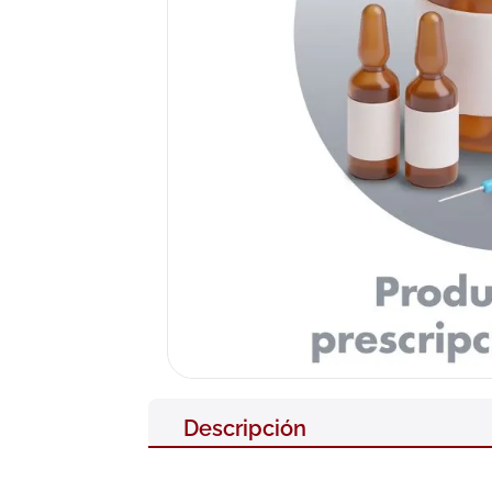
10
.
pañales
Descripción