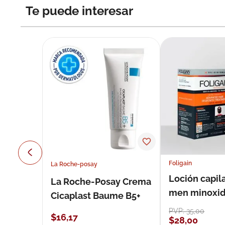
Te puede interesar
Foligain
La Roche-posay
Loción capila
La Roche-Posay Crema
men minoxidil
Cicaplast Baume B5+
loción 59 ml
PVP:
35
,
00
$
16
,
17
$
28
,
00