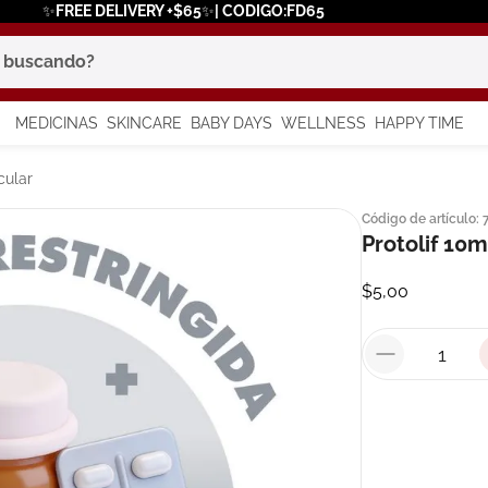
✨FREE DELIVERY +$65✨| CODIGO:FD65
scando?
MEDICINAS
SKINCARE
BABY DAYS
WELLNESS
HAPPY TIME
os más buscados
cular
Código de artículo
:
 solar
Protolif 10m
a
$
5
,
00
say