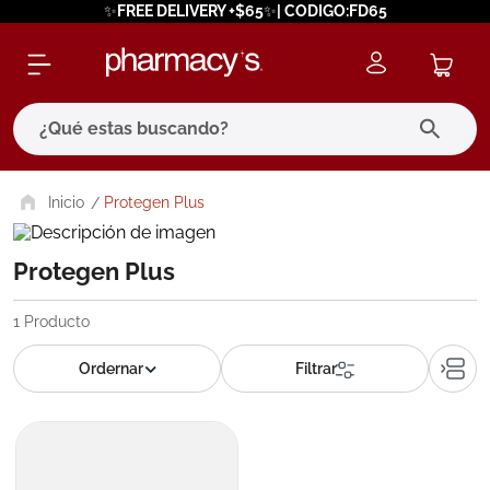
✨FREE DELIVERY +$65✨| CODIGO:FD65
¿Qué estas buscando?
términos más buscados
Protegen Plus
1
.
eucerin
Protegen Plus
2
.
protector solar
3
.
bioderma
1
Producto
4
.
pilexil
5
.
cerave
6
.
degraler
7
.
isdin