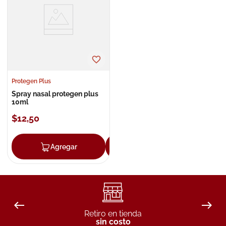
8
.
roche posay
9
.
nivea
10
.
pañales
Protegen Plus
Spray nasal protegen plus
10ml
$
12
,
50
Agregar
Agregar
Retiro en tienda
sin costo