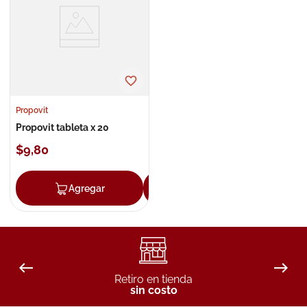
8
.
roche posay
9
.
isdin
10
.
neumoflux
Propovit
Propovit tableta x 20
$
9
,
80
Agregar
Agregar
Retiro en tienda
sin costo