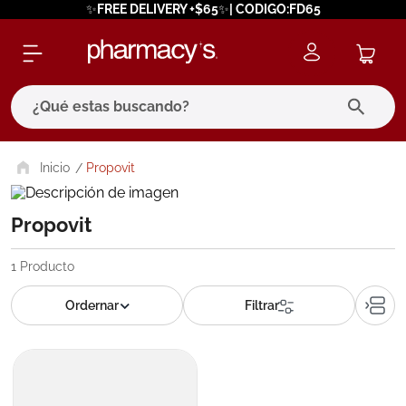
✨FREE DELIVERY +$65✨| CODIGO:FD65
¿Qué estas buscando?
términos más buscados
Propovit
1
.
eucerin
Propovit
2
.
protector solar
3
.
bioderma
1
Producto
4
.
pilexil
5
.
cerave
6
.
degraler
7
.
megacistin