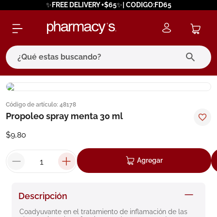
✨FREE DELIVERY +$65✨| CODIGO:FD65
¿Qué estas buscando?
términos más buscados
Código de artículo
:
48178
1
.
eucerin
Propoleo spray menta 30 ml
2
.
protector solar
$
9
,
80
3
.
bioderma
4
.
pilexil
Agregar
5
.
cerave
6
.
degraler
Descripción
7
.
isdin
Coadyuvante en el tratamiento de inflamación de las 