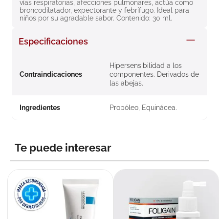
vías respiratorias, afecciones pulmonares, actúa como 
8
.
roche posay
broncodilatador, expectorante y febrífugo. Ideal para 
niños por su agradable sabor. Contenido: 30 ml.
9
.
megacistin
Especificaciones
10
.
pañales
Hipersensibilidad a los
Contraindicaciones
componentes. Derivados de
las abejas.
Ingredientes
Propóleo, Equinácea.
Te puede interesar