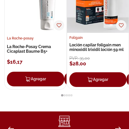
Foligain
La Roche-posay
Loción capilar foligain men
La Roche-Posay Crema
minoxidil trixidil loción 59 ml
Cicaplast Baume B5+
PVP:
35
,
00
$
16
,
17
$
28
,
00
Agregar
Agregar
Agregar