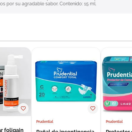
ños por su agradable sabor. Contenido: 15 ml.
Prudential
Prudential
r foligain
Pañal de incontinencia
Protector