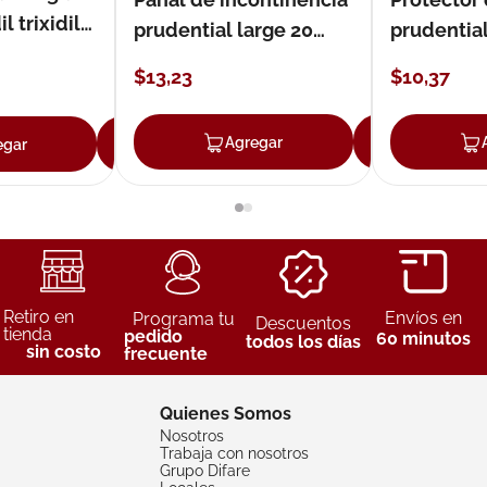
 trixidil
prudential large 20
prudentia
unidades
$
13
,
23
$
10
,
37
Agregar
Agreg
egar
Agregar
Retiro en
Envíos en
Programa tu
Descuentos
tienda
pedido
60 minutos
todos los días
sin costo
frecuente
Quienes Somos
Nosotros
Trabaja con nosotros
Grupo Difare