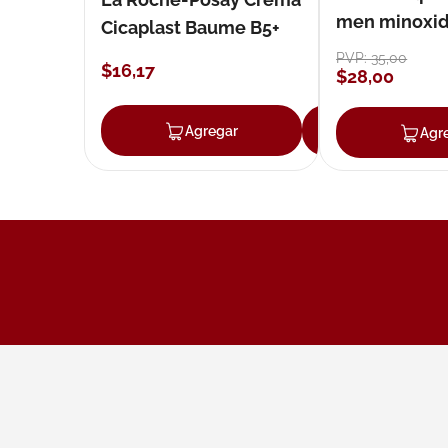
men minoxidil
Cicaplast Baume B5+
loción 59 ml
PVP:
35
,
00
$
16
,
17
$
28
,
00
Agregar
Agregar
Agr