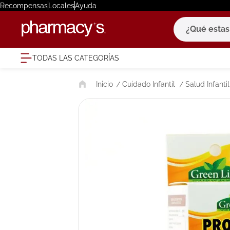
Recompensas
Locales
Ayuda
¿Qué estas bu
TODAS LAS CATEGORÍAS
términ
Cuidado Infantil
Salud Infantil
1
.
eucerin
2
.
protector
3
.
pilexil
4
.
bioderm
5
.
cerave
6
.
degraler
7
.
isdin
8
.
roche po
9
.
pañales