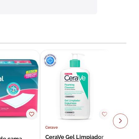
Cerave
CeraVe Gel Limpiador
 de cama