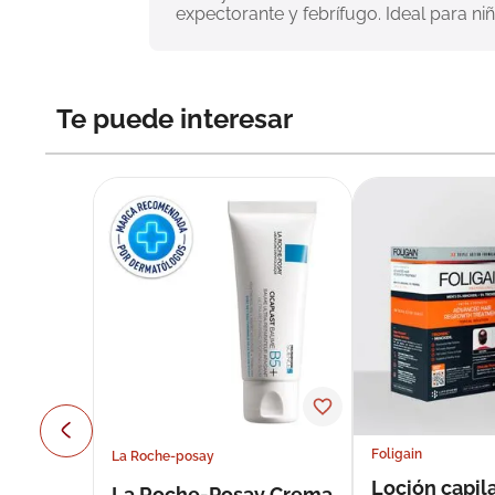
expectorante y febrífugo. Ideal para ni
Te puede interesar
Foligain
La Roche-posay
Loción capila
La Roche-Posay Crema