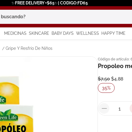
✨FREE DELIVERY +$65✨| CODIGO:FD65
scando?
MEDICINAS
SKINCARE
BABY DAYS
WELLNESS
HAPPY TIME
os más buscados
Gripe Y Resfrío De Niños
Código de artículo
:
 solar
Propoleo me
$
7
,
50
$
4
,
88
a
35
%
say