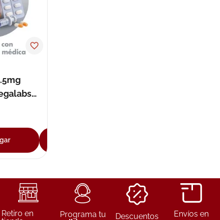
ux
1.5mg
egalabs
andas
gar
Agregar
Retiro en
Envíos en
Programa tu
Descuentos