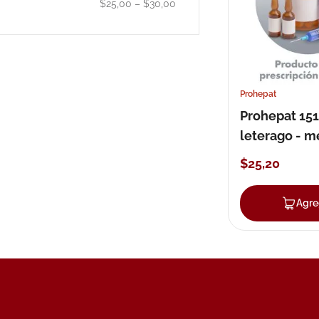
$25,00
–
$30,00
10
.
neumofl
Prohepat
Prohepat 15
leterago - m
cápsulas bl
$
25
,
20
Agre