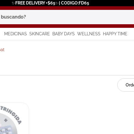
✨FREE DELIVERY +$65✨| CODIGO:FD65
scando?
MEDICINAS
SKINCARE
BABY DAYS
WELLNESS
HAPPY TIME
os más buscados
at
 solar
a
in
say