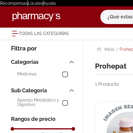
Recompensas
Locales
Ayuda
¿Qué estas bu
TODAS LAS CATEGORÍAS
términ
Prohep
1
.
eucerin
2
.
protector
Prohepat
3
.
bioderm
Medicinas
4
.
pilexil
1
Producto
5
.
cerave
Aparato Metabólico y
6
.
degraler
Digestivo
7
.
megacist
Rangos de precio
8
.
roche po
9
.
isdin