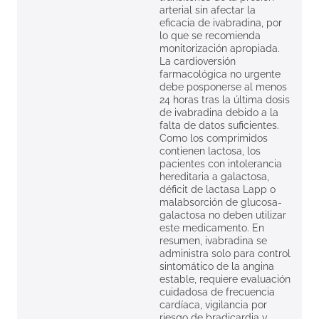
arterial sin afectar la
eficacia de ivabradina, por
lo que se recomienda
monitorización apropiada.
La cardioversión
farmacológica no urgente
debe posponerse al menos
24 horas tras la última dosis
de ivabradina debido a la
falta de datos suficientes.
Como los comprimidos
contienen lactosa, los
pacientes con intolerancia
hereditaria a galactosa,
déficit de lactasa Lapp o
malabsorción de glucosa-
galactosa no deben utilizar
este medicamento. En
resumen, ivabradina se
administra solo para control
sintomático de la angina
estable, requiere evaluación
cuidadosa de frecuencia
cardíaca, vigilancia por
riesgo de bradicardia y