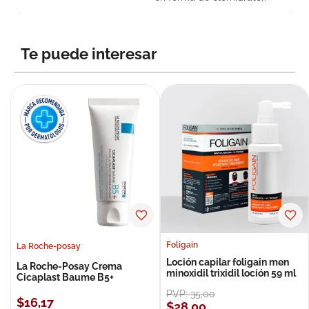
Te puede interesar
Foligain
La Roche-posay
Loción capilar foligain men
La Roche-Posay Crema
minoxidil trixidil loción 59 ml
Cicaplast Baume B5+
PVP:
35
,
00
$
16
,
17
$
28
,
00