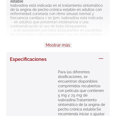
estable
8
.
roche posay
Ivabradina está indicada en el tratamiento sintomático 
de la angina de pecho crónica estable en adultos con 
9
.
isdin
enfermedad coronaria con ritmo sinusal normal y 
frecuencia cardíaca ≥ 70 lpm. Ivabradina está indicada:
 - en adultos que presentan intolerancia o una 
10
.
pañales
contraindicación al uso de beta-bloqueantes.
 - o en asociación con beta-bloqueantes en pacientes 
no controlados adecuadamente con una dosis óptima 
de 
 beta-bloqueante.
Mostrar más
Tratamiento de la insuficiencia cardíaca crónica
Ivabradina está indicada en la insuficiencia cardíaca 
crónica de clase II-IV de la NYHA con disfunción 
Especificaciones
sistólica, en pacientes en ritmo sinusal y cuya 
frecuencia cardíaca es ≥75 lpm, en asociación con el 
tratamiento estándar incluyendo el tratamiento con 
beta-bloqueantes o cuando el tratamiento con beta-
Para las diferentes
bloqueantes está contraindicado o no se tolera.
dosificaciones, se
encuentran disponibles
comprimidos recubiertos
con película que contienen
5 mg y 7,5 mg de
ivabradina.Tratamiento
sintomático de la angina de
pecho crónica estable:Se
recomienda iniciar o ajustar