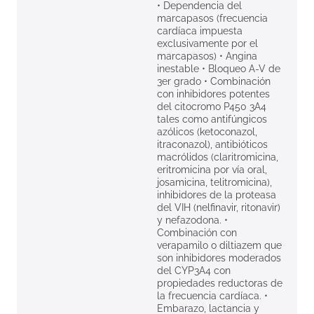
• Dependencia del
marcapasos (frecuencia
cardíaca impuesta
exclusivamente por el
marcapasos) • Angina
inestable • Bloqueo A-V de
3er grado • Combinación
con inhibidores potentes
del citocromo P450 3A4
tales como antifúngicos
azólicos (ketoconazol,
itraconazol), antibióticos
macrólidos (claritromicina,
eritromicina por vía oral,
josamicina, telitromicina),
inhibidores de la proteasa
del VIH (nelfinavir, ritonavir)
y nefazodona. •
Combinación con
verapamilo o diltiazem que
son inhibidores moderados
del CYP3A4 con
propiedades reductoras de
la frecuencia cardíaca. •
Embarazo, lactancia y