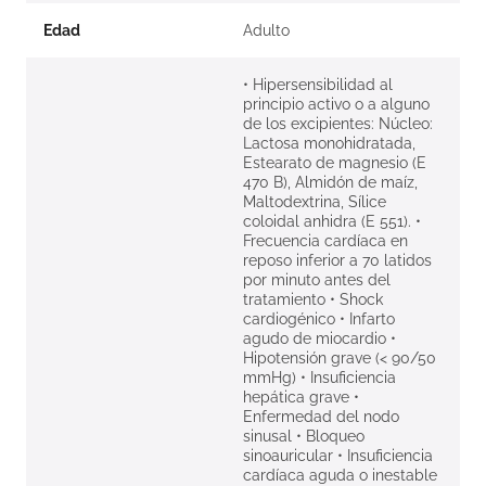
Edad
Adulto
• Hipersensibilidad al
principio activo o a alguno
de los excipientes: Núcleo:
Lactosa monohidratada,
Estearato de magnesio (E
470 B), Almidón de maíz,
Maltodextrina, Sílice
coloidal anhidra (E 551). •
Frecuencia cardíaca en
reposo inferior a 70 latidos
por minuto antes del
tratamiento • Shock
cardiogénico • Infarto
agudo de miocardio •
Hipotensión grave (< 90/50
mmHg) • Insuficiencia
hepática grave •
Enfermedad del nodo
sinusal • Bloqueo
sinoauricular • Insuficiencia
cardíaca aguda o inestable