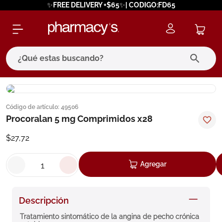
✨FREE DELIVERY +$65✨| CODIGO:FD65
¿Qué estas buscando?
términos más buscados
Código de artículo
:
49506
1
.
eucerin
Procoralan 5 mg Comprimidos x28
2
.
protector solar
$
27
,
72
3
.
pilexil
4
.
bioderma
Agregar
5
.
cerave
6
.
megacistin
Descripción
7
.
degraler
Tratamiento sintomático de la angina de pecho crónica 