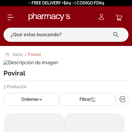
✨FREE DELIVERY +$65✨| CODIGO:FD65
¿Qué estas buscando?
términos más buscados
Poviral
1
.
eucerin
Poviral
2
.
protector solar
3
.
bioderma
3
Productos
4
.
pilexil
5
.
cerave
6
.
degraler
7
.
megacistin