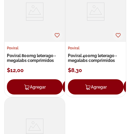
8
.
roche posay
9
.
isdin
10
.
neumoflux
Poviral
Poviral
Poviral 800mg leterago -
Poviral 400mg leterago -
megalabs comprimidos
megalabs comprimidos
$
12
,
00
$
8
,
30
Agregar
Agregar
Agregar