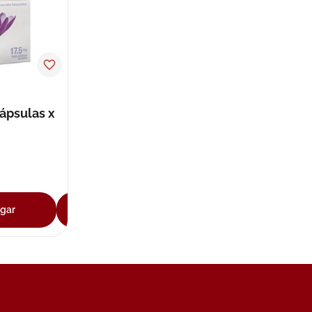
ápsulas x
gar
Agregar