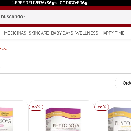
✨FREE DELIVERY +$65✨| CODIGO:FD65
scando?
MEDICINAS
SKINCARE
BABY DAYS
WELLNESS
HAPPY TIME
os más buscados
Soya
 solar
a
a
20
%
20
%
say
in