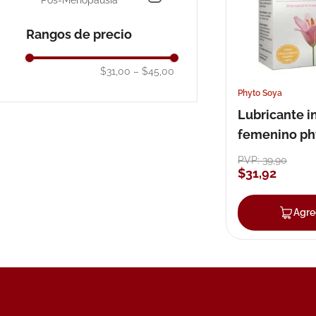
Pos-Menopausia
10
.
pañales
Rangos de precio
$31,00
–
$45,00
Phyto Soya
Lubricante i
femenino ph
gel vaginal 8
PVP:
39
,
90
$
31
,
92
aplicadores
Agre