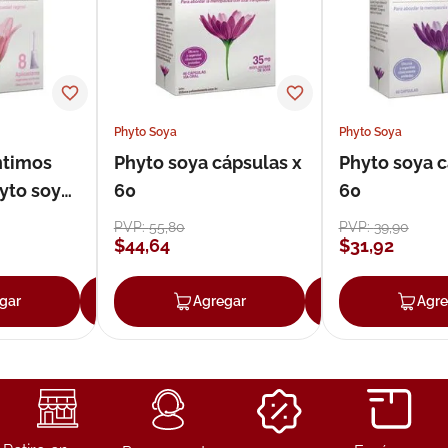
Phyto Soya
Phyto Soya
ntimos
Phyto soya cápsulas x
Phyto soya c
yto soya
60
60
PVP:
55
,
80
PVP:
39
,
90
$
44
,
64
$
31
,
92
gar
Agregar
Agregar
Agregar
Agre