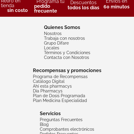
Retiro en
Envíos en
Programa tu
Descuentos
tienda
pedido
60 minutos
todos los días
sin costo
frecuente
Quienes Somos
Nosotros
Trabaja con nosotros
Grupo Difare
Locales
Términos y Condiciones
Contacta con Nosotros
Recompensas y promociones
Programa de Recompensas
Catálogo Digital
Ahí esta pharmacys
Día Pharmacys
Plan de Dosis Programada
Plan Medicina Especialidad
Servicios
Preguntas Frecuentes
Blog
Comprobantes electrónicos
Pedidos Frecuentes