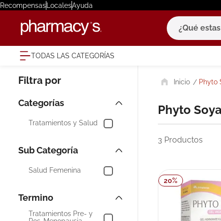
Recompensas
Locales
Ayuda
¿Qué estas bu
TODAS LAS CATEGORÍAS
términ
Phyto 
1
.
eucerin
2
.
protector
Phyto Soy
3
.
bioderm
Tratamientos y Salud
4
.
pilexil
3
Productos
5
.
cerave
6
.
degraler
Salud Femenina
20
%
7
.
isdin
8
.
roche po
Tratamientos Pre- y
9
.
megacist