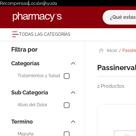
Recompensas
Locales
Ayuda
¿Qué estas bu
TODAS LAS CATEGORÍAS
términ
Passin
1
.
eucerin
2
.
protector
Passinerva
3
.
bioderm
Tratamientos y Salud
4
.
pilexil
2
Productos
5
.
cerave
6
.
degraler
Alivio del Dolor
7
.
megacist
8
.
roche po
Migraña
9
.
isdin