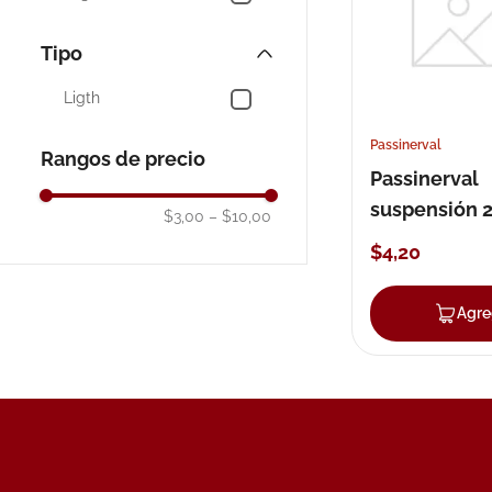
10
.
neumofl
Tipo
Ligth
Passinerval
Rangos de precio
Passinerval
suspensión 
$3,00
–
$10,00
$
4
,
20
Agre