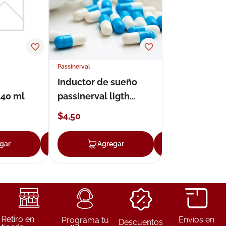
ux
Passinerval
Inductor de sueño
240 ml
passinerval ligth
suspensión 240ml
$
4
,
50
gar
Agregar
Agregar
Agregar
Retiro en
Envíos en
Programa tu
Descuentos