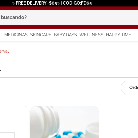
✨FREE DELIVERY +$65✨| CODIGO:FD65
scando?
MEDICINAS
SKINCARE
BABY DAYS
WELLNESS
HAPPY TIME
os más buscados
erval
 solar
l
a
in
say