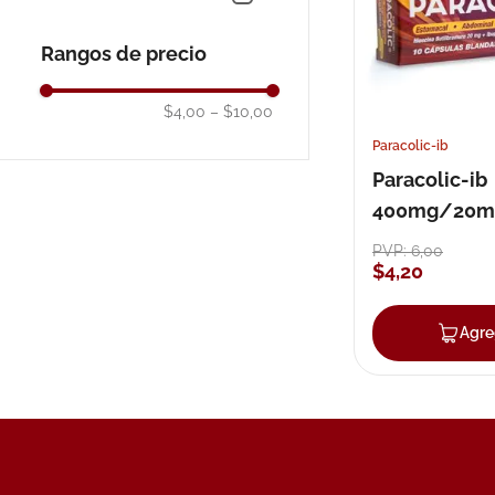
10
.
pañales
Rangos de precio
$4,00
–
$10,00
Paracolic-ib
Paracolic-ib
400mg/20m
capsula blan
PVP:
6
,
00
$
4
,
20
Agre