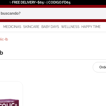
✨FREE DELIVERY +$65✨| CODIGO:FD65
scando?
MEDICINAS
SKINCARE
BABY DAYS
WELLNESS
HAPPY TIME
os más buscados
lic-Ib
 solar
Ib
a
say