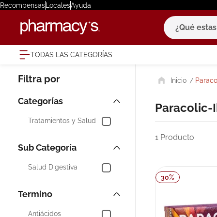
Recompensas
Locales
Ayuda
¿Qué estas bu
TODAS LAS CATEGORÍAS
términ
Paraco
1
.
eucerin
2
.
protector
Paracolic-
3
.
bioderm
Tratamientos y Salud
4
.
pilexil
1
Producto
5
.
cerave
6
.
degraler
Salud Digestiva
30
%
7
.
isdin
8
.
roche po
Antiácidos
9
.
nivea