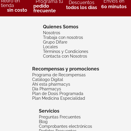
Retiro en
Envíos en
Programa tu
Descuentos
tienda
pedido
60 minutos
todos los días
sin costo
frecuente
Quienes Somos
Nosotros
Trabaja con nosotros
Grupo Difare
Locales
Términos y Condiciones
Contacta con Nosotros
Recompensas y promociones
Programa de Recompensas
Catálogo Digital
Ahí esta pharmacys
Día Pharmacys
Plan de Dosis Programada
Plan Medicina Especialidad
Servicios
Preguntas Frecuentes
Blog
Comprobantes electrónicos
Pedidos Frecuentes