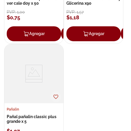
ver cale doy x 50
Glicerina x90
PVP:
1
,
00
PVP:
1
,
57
$
0
,
75
$
1
,
18
Agregar
Agregar
Agregar
Pañalin
Pañal pañalin classic plus
grande x 5
$
1
,
07