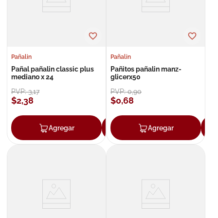
Pañalin
Pañalin
Pañal pañalin classic plus
Pañitos pañalin manz-
mediano x 24
glicerx50
PVP:
3
,
17
PVP:
0
,
90
$
2
,
38
$
0
,
68
Agregar
Agregar
Agregar