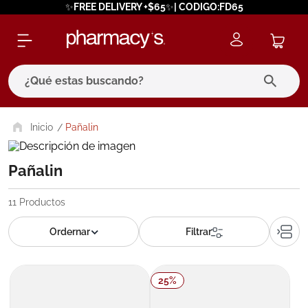
✨FREE DELIVERY +$65✨| CODIGO:FD65
¿Qué estas buscando?
términos más buscados
Pañalin
1
.
eucerin
Pañalin
2
.
protector solar
3
.
pilexil
11
Productos
4
.
bioderma
5
.
cerave
6
.
megacistin
25
%
7
.
degraler