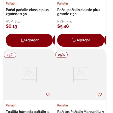
Pañalin
Pañalin
Pañal pañalin classic plus
Pañal pañalin classic plus
xgrande x 50
grande x 50
PVP:
8
,
17
PVP:
7
,
30
$
6
,
13
$
5
,
48
Agregar
Agregar
Agregar
25
%
25
%
Pañalin
Pañalin
Toallita húmeda pañalin a-
Pañitos Pañalin Manzanilla y