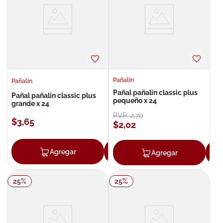
8
.
roche posay
9
.
isdin
10
.
pañales
Pañalin
Pañalin
Pañal pañalin classic plus
Pañal pañalin classic plus
pequeño x 24
grande x 24
PVP:
2
,
70
$
3
,
65
$
2
,
02
Agregar
Agregar
Agregar
25
%
25
%