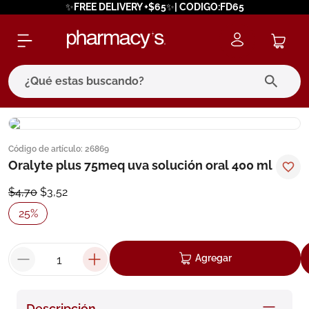
✨FREE DELIVERY +$65✨| CODIGO:FD65
¿Qué estas buscando?
términos más buscados
Código de artículo
:
26869
1
.
eucerin
Oralyte plus 75meq uva solución oral 400 ml
2
.
protector solar
$
4
,
70
$
3
,
52
3
.
bioderma
25
%
4
.
pilexil
5
.
cerave
Agregar
6
.
degraler
7
.
isdin
Descripción