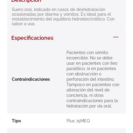
8
.
roche posay
Suero oral, indicado en casos de deshidratación 
ocasionadas por diarrea y vómitos. Es ideal para el 
9
.
nivea
restablecimiento del equilibrio hidroelectrolítico. Con 
sabor a uva.
10
.
pañales
Especificaciones
Pacientes con vómito
incoercible. No se debe
usar en pacientes con íleo
paralítico, ni en pacientes
con obstrucción o
Contraindicaciones
perforación del intestino.
Tampoco en pacientes con
alteración del nivel de
conciencia, ni otras
contraindicaciones para la
hidratación por vía oral.
Tipo
Plus 75MEQ