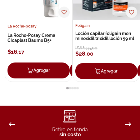
Foligain
La Roche-posay
Loción capilar foligain men
La Roche-Posay Crema
minoxidil trixidil loción 59 ml
Cicaplast Baume B5+
PVP:
35
,
00
$
16
,
17
$
28
,
00
Agregar
Agregar
Agregar
Retiro en tienda
sin costo