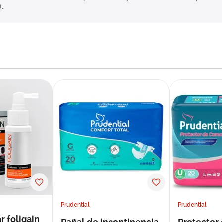
.
Prudential
Prudential
r foligain
Pañal de incontinencia
Protector