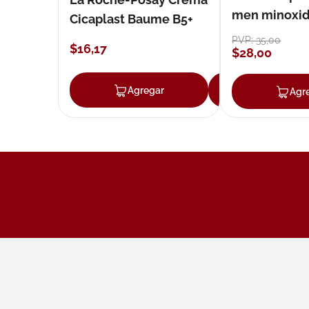
men minoxidil
Cicaplast Baume B5+
loción 59 ml
PVP:
35
,
00
$
16
,
17
$
28
,
00
Agregar
Agregar
Agr