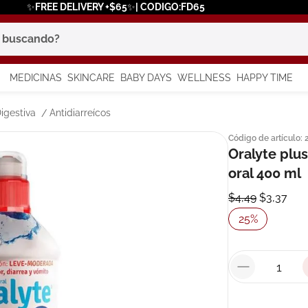
✨FREE DELIVERY +$65✨| CODIGO:FD65
scando?
MEDICINAS
SKINCARE
BABY DAYS
WELLNESS
HAPPY TIME
os más buscados
igestiva
Antidiarreícos
Código de artículo
:
 solar
Oralyte plu
oral 400 ml
a
$
4
,
49
$
3
,
37
25
%
say