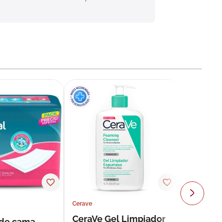
Cerave
CeraVe Gel Limpiador
 de cama