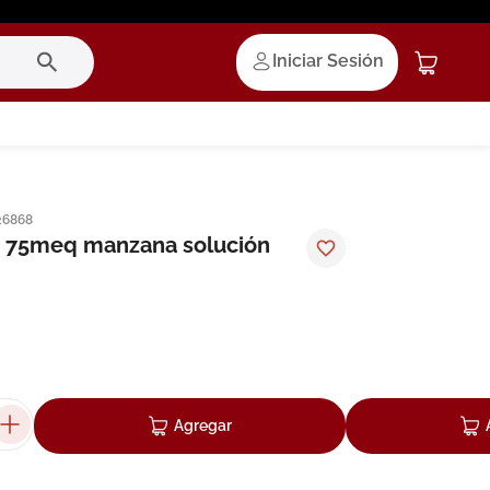
Iniciar Sesión
26868
s 75meq manzana solución
Agregar