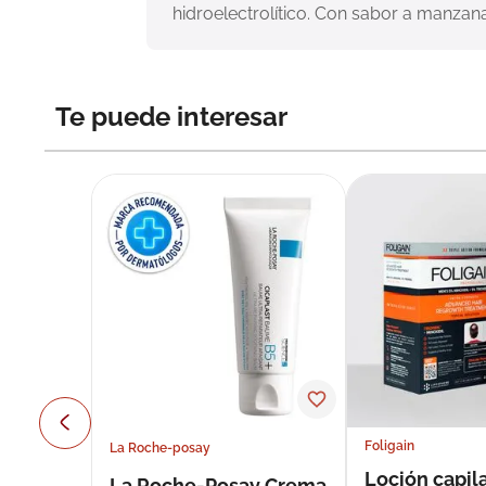
hidroelectrolítico. Con sabor a manzana
Te puede interesar
Foligain
La Roche-posay
Loción capila
La Roche-Posay Crema