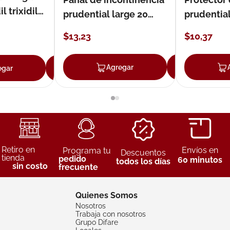
 trixidil
prudential large 20
prudentia
unidades
$
13
,
23
$
10
,
37
Agregar
Agreg
egar
Agregar
Retiro en
Envíos en
Programa tu
Descuentos
tienda
pedido
60 minutos
todos los días
sin costo
frecuente
Quienes Somos
Nosotros
Trabaja con nosotros
Grupo Difare