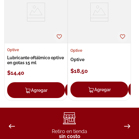
8
.
roche posay
9
.
isdin
10
.
neumoflux
Optive
Optive
Lubricante oftálmico optive
Optive
en gotas 15 ml
$
18
,
50
$
14
,
40
Agregar
Agregar
Agregar
Retiro en tienda
sin costo