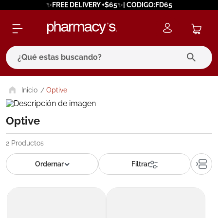
✨FREE DELIVERY +$65✨| CODIGO:FD65
¿Qué estas buscando?
términos más buscados
Optive
1
.
eucerin
Optive
2
.
protector solar
3
.
bioderma
2
Productos
4
.
pilexil
5
.
cerave
6
.
degraler
7
.
megacistin