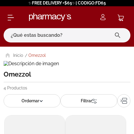
✨FREE DELIVERY +$65✨| CODIGO:FD65
¿Qué estas buscando?
términos más buscados
Omezzol
1
.
eucerin
Omezzol
2
.
protector solar
3
.
bioderma
4
Productos
4
.
pilexil
5
.
cerave
6
.
degraler
7
.
isdin