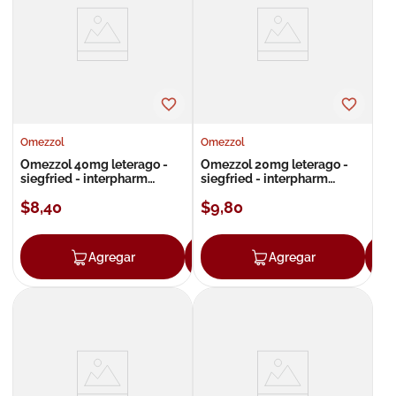
8
.
roche posay
9
.
nivea
10
.
pañales
Omezzol
Omezzol
Omezzol 40mg leterago -
Omezzol 20mg leterago -
siegfried - interpharm
siegfried - interpharm
cápsulas
cápsulas
$
8
,
40
$
9
,
80
Agregar
Agregar
Agregar