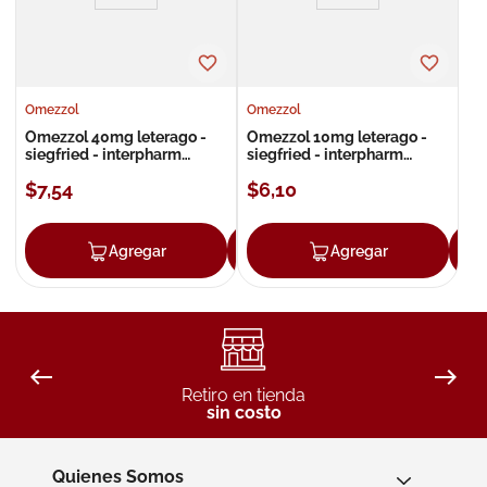
Omezzol
Omezzol
Omezzol 40mg leterago -
Omezzol 10mg leterago -
siegfried - interpharm
siegfried - interpharm
solución inyectable
cápsulas
$
7
,
54
$
6
,
10
Agregar
Agregar
Agregar
Retiro en tienda
sin costo
Quienes Somos