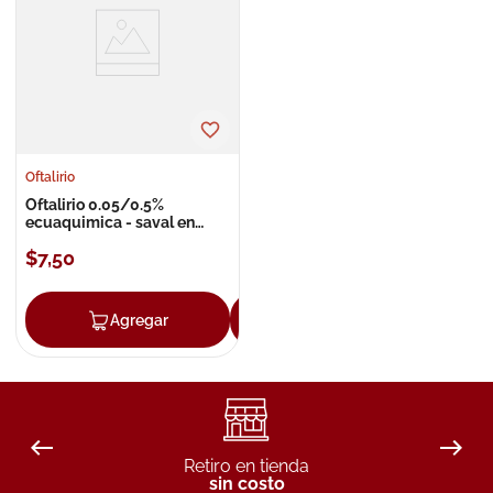
8
.
roche posay
9
.
megacistin
10
.
pañales
Oftalirio
Oftalirio 0.05/0.5%
ecuaquimica - saval en
gotas
$
7
,
50
Agregar
Agregar
Retiro en tienda
sin costo