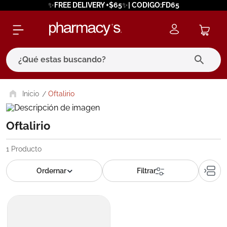
✨FREE DELIVERY +$65✨| CODIGO:FD65
¿Qué estas buscando?
términos más buscados
Oftalirio
1
.
eucerin
Oftalirio
2
.
protector solar
3
.
bioderma
1
Producto
4
.
pilexil
5
.
cerave
6
.
degraler
7
.
isdin