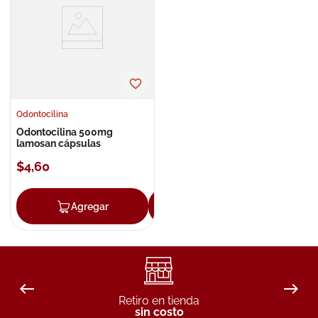
8
.
roche posay
9
.
isdin
10
.
neumoflux
Odontocilina
Odontocilina 500mg
lamosan cápsulas
$
4
,
60
Agregar
Agregar
Retiro en tienda
sin costo