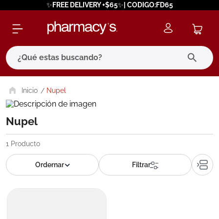
✨FREE DELIVERY +$65✨| CODIGO:FD65
¿Qué estas buscando?
términos más buscados
Nupel
1
.
eucerin
Nupel
2
.
protector solar
3
.
pilexil
1
Producto
4
.
bioderma
5
.
cerave
6
.
degraler
7
.
isdin