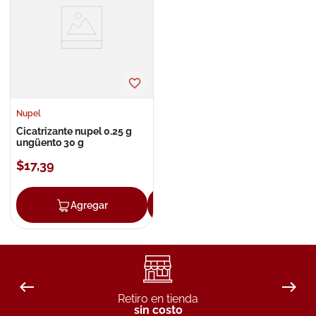
8
.
roche posay
9
.
pañales
10
.
nivea
Nupel
Cicatrizante nupel 0.25 g
ungüento 30 g
$
17
,
39
Agregar
Agregar
Retiro en tienda
sin costo