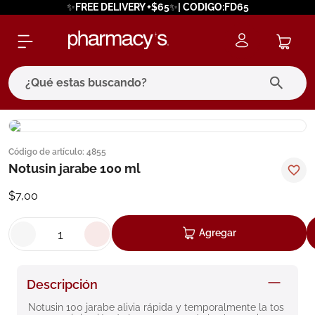
✨FREE DELIVERY +$65✨| CODIGO:FD65
¿Qué estas buscando?
términos más buscados
Código de artículo
:
4855
1
.
eucerin
Notusin jarabe 100 ml
2
.
protector solar
$
7
,
00
3
.
bioderma
4
.
pilexil
Agregar
5
.
cerave
6
.
degraler
Descripción
7
.
megacistin
Notusin 100 jarabe alivia rápida y temporalmente la tos 