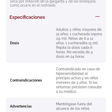
seca por irritación de la garganta y de los bronquios, 
8
.
roche posay
como ocurre en el resfriado.
9
.
isdin
Especificaciones
10
.
neumoflux
Adultos y niños mayores de
12 años: 1 cucharada sopera
(15 ml). Niños de 6 a 12
Dosis
años: 1 cucharadita (5 ml).
Repita la dosis cada 6
horas. No exceda de 4
dosis en 24 horas
Contraindicado en caso de
hipersensibilidad al
principio activo y en niños
Contraindicaciones
menores de 2 años. Si los
síntomas persisten consulte
a su médico.
Manténgase fuera del
Advertencias
alcance de los niños.