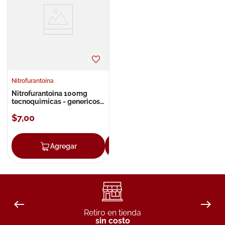
8
.
roche posay
9
.
isdin
10
.
neumoflux
Nitrofurantoina
Nitrofurantoina 100mg
tecnoquimicas - genericos
cápsulas
$
7
,
00
Agregar
Agregar
Retiro en tienda
sin costo