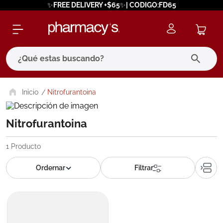
✨FREE DELIVERY +$65✨| CODIGO:FD65
¿Qué estas buscando?
términos más buscados
Nitrofurantoina
1
.
eucerin
Nitrofurantoina
2
.
protector solar
3
.
bioderma
1
Producto
4
.
pilexil
5
.
cerave
6
.
degraler
7
.
megacistin