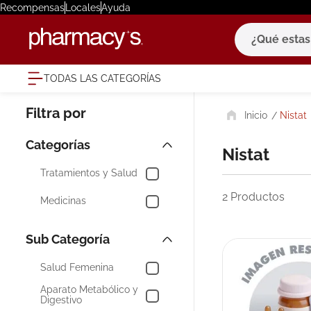
Recompensas
Locales
Ayuda
¿Qué estas bu
TODAS LAS CATEGORÍAS
términ
Nistat
1
.
eucerin
2
.
protector
Nistat
3
.
bioderm
Tratamientos y Salud
4
.
pilexil
2
Productos
Medicinas
5
.
cerave
6
.
degraler
7
.
isdin
Salud Femenina
8
.
roche po
Aparato Metabólico y
Digestivo
9
.
nivea