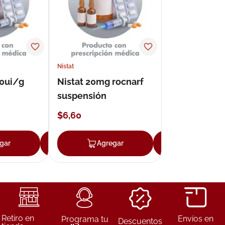
Nistat
00ui/g
Nistat 20mg rocnarf
suspensión
$
6
,
60
gar
Agregar
Agregar
Agregar
Retiro en
Envíos en
Programa tu
Descuentos