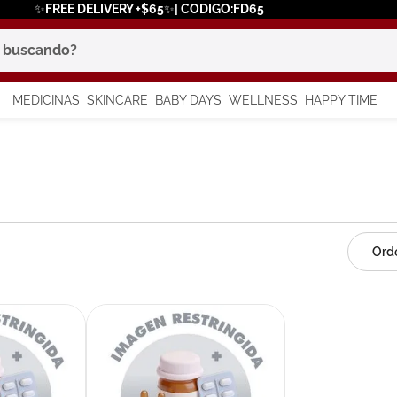
✨FREE DELIVERY +$65✨| CODIGO:FD65
scando?
MEDICINAS
SKINCARE
BABY DAYS
WELLNESS
HAPPY TIME
os más buscados
 solar
a
say