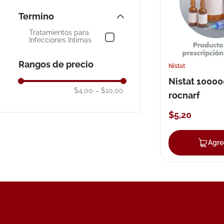
10
.
pañales
Tratamientos para
Infecciones Intimas
Rangos de precio
Nistat
Nistat 1000
$4,00
–
$10,00
rocnarf
$
5
,
20
Agre