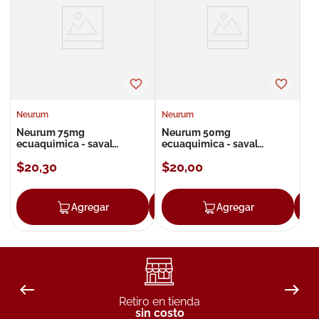
8
.
roche posay
9
.
isdin
10
.
pañales
Neurum
Neurum
Neurum 75mg
Neurum 50mg
ecuaquimica - saval
ecuaquimica - saval
comprimidos
cápsulas
$
20
,
30
$
20
,
00
Agregar
Agregar
Agregar
Retiro en tienda
sin costo