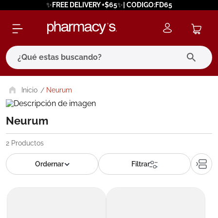
✨FREE DELIVERY +$65✨| CODIGO:FD65
¿Qué estas buscando?
términos más buscados
Neurum
1
.
eucerin
Neurum
2
.
protector solar
3
.
pilexil
2
Productos
4
.
bioderma
5
.
cerave
6
.
megacistin
7
.
degraler