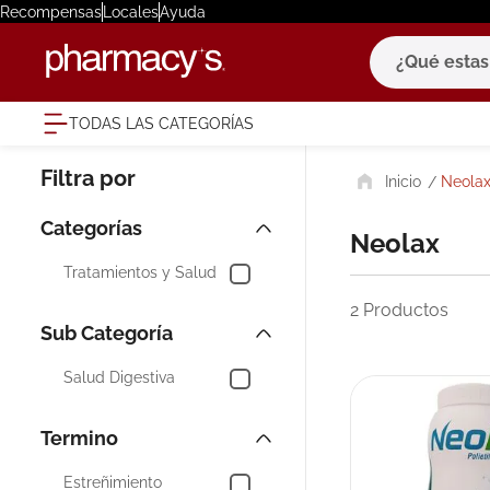
Recompensas
Locales
Ayuda
¿Qué estas bu
TODAS LAS CATEGORÍAS
términ
Neola
1
.
eucerin
2
.
protector
Neolax
3
.
bioderm
Tratamientos y Salud
4
.
pilexil
2
Productos
5
.
cerave
6
.
degraler
Salud Digestiva
7
.
isdin
8
.
roche po
Estreñimiento
9
.
megacist