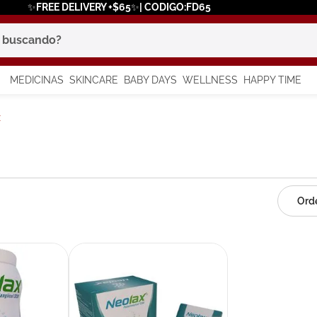
✨FREE DELIVERY +$65✨| CODIGO:FD65
scando?
MEDICINAS
SKINCARE
BABY DAYS
WELLNESS
HAPPY TIME
os más buscados
x
 solar
a
say
in