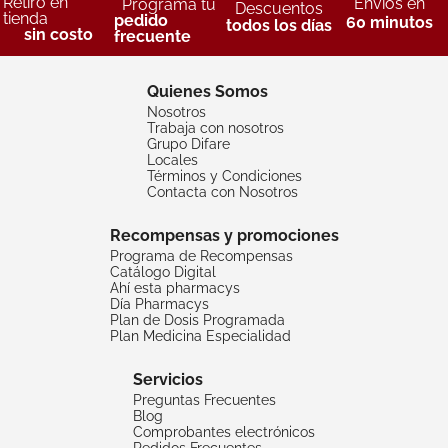
Retiro en
Envíos en
Programa tu
Descuentos
tienda
pedido
60 minutos
todos los días
sin costo
frecuente
Quienes Somos
Nosotros
Trabaja con nosotros
Grupo Difare
Locales
Términos y Condiciones
Contacta con Nosotros
Recompensas y promociones
Programa de Recompensas
Catálogo Digital
Ahí esta pharmacys
Día Pharmacys
Plan de Dosis Programada
Plan Medicina Especialidad
Servicios
Preguntas Frecuentes
Blog
Comprobantes electrónicos
Pedidos Frecuentes