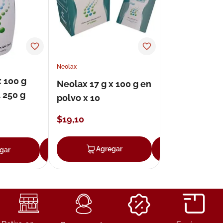
Neolax
x 100 g
Neolax 17 g x 100 g en
 250 g
polvo x 10
$
19
,
10
Agregar
Agregar
gar
Agregar