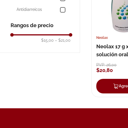
Antidiarreícos
10
.
pañales
Rangos de precio
Neolax
$15,00
–
$21,00
Neolax 17 g 
solución oral
PVP:
26
,
00
$
20
,
80
Agre