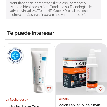
Nebulizador de compresor silencioso, compacto, 
8
.
roche posay
liviano e ideal para niños. Gracias a su Tecnología de 
válvula virtual (V.V.T.), el NE-C801 KD es silencioso. 
9
.
isdin
Incluye 2 máscaras (1 para niños y 1 para bebés).
10
.
neumoflux
Te puede interesar
Foligain
La Roche-posay
Loción capilar foligain men
La Roche-Posay Crema