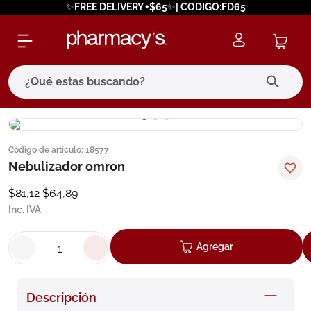
✨FREE DELIVERY +$65✨| CODIGO:FD65
¿Qué estas buscando?
términos más buscados
Código de artículo
:
18577
1
.
eucerin
Nebulizador omron
2
.
protector solar
$
81
,
12
$
64
,
89
3
.
bioderma
Inc. IVA
4
.
pilexil
Agregar
5
.
cerave
6
.
degraler
Descripción
7
.
megacistin