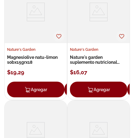
8
.
roche posay
9
.
isdin
10
.
neumoflux
Nature's Garden
Nature's Garden
Magnesiolive natu-limon
Nature's garden
sobx15grx18
suplemento nutricional
frasco x 60 tabletas
$
19
,
29
$
16
,
07
Agregar
Agregar
Agregar