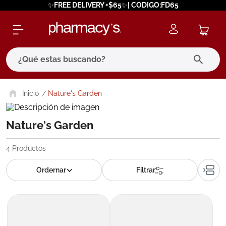
✨FREE DELIVERY +$65✨| CODIGO:FD65
¿Qué estas buscando?
términos más buscados
Nature's Garden
1
.
eucerin
Nature's Garden
2
.
protector solar
3
.
bioderma
4
Productos
4
.
pilexil
5
.
cerave
6
.
degraler
7
.
megacistin