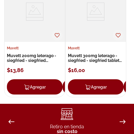
8
.
roche posay
9
.
megacistin
10
.
pañales
Muvett
Muvett
Muvett 200mg leterago -
Muvett 300mg leterago -
siegfried - siegfried
siegfried - siegfried tableta
cápsulas
retard
$
13
,
86
$
16
,
00
Agregar
Agregar
Agregar
Retiro en tienda
sin costo