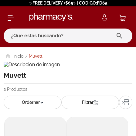
✨FREE DELIVERY +$65✨| CODIGO:FD65
¿Qué estas buscando?
términos más buscados
Muvett
1
.
eucerin
Muvett
2
.
protector solar
3
.
bioderma
2
Productos
4
.
pilexil
5
.
cerave
6
.
degraler
7
.
isdin