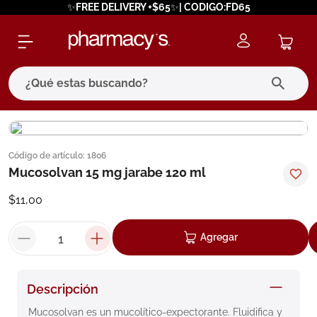
✨FREE DELIVERY +$65✨| CODIGO:FD65
¿Qué estas buscando?
términos más buscados
1
.
eucerin
Código de artículo
:
1806
Mucosolvan 15 mg jarabe 120 ml
2
.
protector solar
$
11
,
00
3
.
bioderma
4
.
pilexil
Agregar
5
.
cerave
6
.
degraler
Descripción
7
.
isdin
Mucosolvan es un mucolítico-expectorante. Fluidifica y 