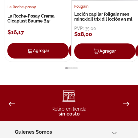
Foligain
La Roche-posay
Loción capilar foligain men
La Roche-Posay Crema
minoxidil trixidil loción 59 ml
Cicaplast Baume B5+
PVP:
35
,
00
$
16
,
17
$
28
,
00
Agregar
Agregar
Agregar
Retiro en tienda
sin costo
Quienes Somos