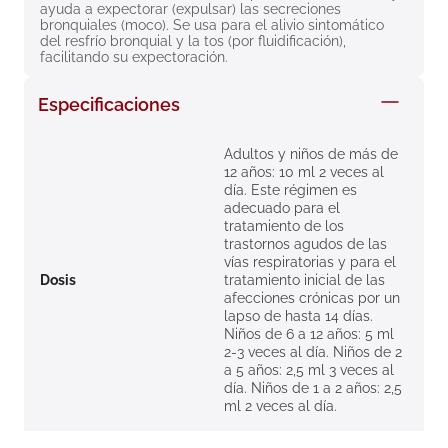
ayuda a expectorar (expulsar) las secreciones 
8
.
roche posay
bronquiales (moco). Se usa para el alivio sintomático 
del resfrío bronquial y la tos (por fluidificación), 
9
.
nivea
facilitando su expectoración.
10
.
pañales
Especificaciones
Adultos y niños de más de
12 años: 10 ml 2 veces al
día. Este régimen es
adecuado para el
tratamiento de los
trastornos agudos de las
vías respiratorias y para el
Dosis
tratamiento inicial de las
afecciones crónicas por un
lapso de hasta 14 días.
Niños de 6 a 12 años: 5 ml
2-3 veces al día. Niños de 2
a 5 años: 2,5 ml 3 veces al
día. Niños de 1 a 2 años: 2,5
ml 2 veces al día.