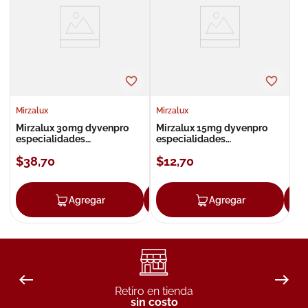
8
.
roche posay
9
.
nivea
10
.
pañales
Mirzalux
Mirzalux
Mirzalux 30mg dyvenpro
Mirzalux 15mg dyvenpro
especialidades
especialidades
neurociencias tableta
neurociencias tableta
$
38
,
70
$
12
,
70
Agregar
Agregar
Agregar
Retiro en tienda
sin costo