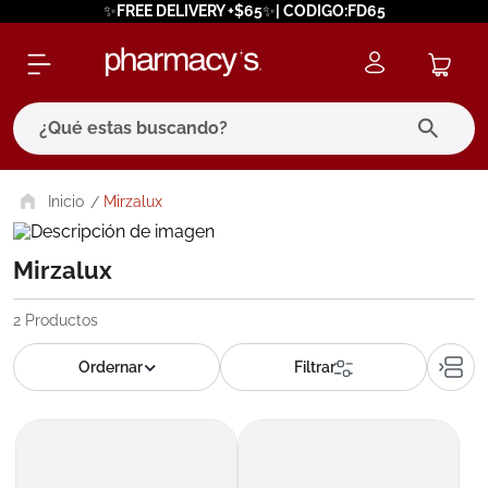
✨FREE DELIVERY +$65✨| CODIGO:FD65
¿Qué estas buscando?
términos más buscados
Mirzalux
1
.
eucerin
Mirzalux
2
.
protector solar
3
.
bioderma
2
Productos
4
.
pilexil
5
.
cerave
6
.
degraler
7
.
isdin