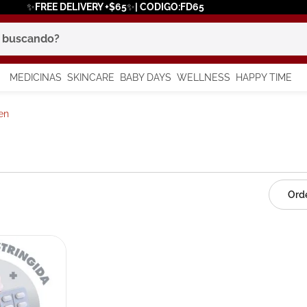
✨FREE DELIVERY +$65✨| CODIGO:FD65
scando?
MEDICINAS
SKINCARE
BABY DAYS
WELLNESS
HAPPY TIME
os más buscados
en
 solar
a
in
say