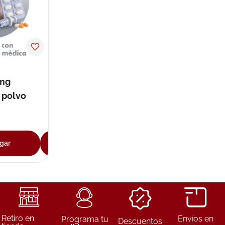
ux
5mg
 polvo
gar
Agregar
Retiro en
Envíos en
Programa tu
Descuentos