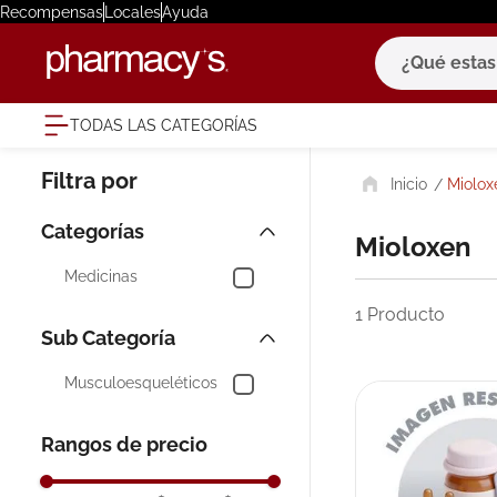
Recompensas
Locales
Ayuda
¿Qué estas bu
TODAS LAS CATEGORÍAS
términ
Miolox
1
.
eucerin
2
.
protector
Mioloxen
3
.
bioderm
Medicinas
4
.
pilexil
1
Producto
5
.
cerave
6
.
degraler
Musculoesqueléticos
7
.
megacist
Rangos de precio
8
.
roche po
9
.
isdin