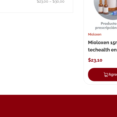
$23,00
–
$30,00
10
.
neumofl
Mioloxen
Mioloxen 1
techealth en
$
23
,
10
Agre