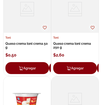
8
.
roche posay
9
.
nivea
10
.
pañales
Toni
Toni
Queso crema toni crema 50
Queso crema toni crema
g
250 g
$
0
,
50
$
2
,
60
Agregar
Agregar
Agregar