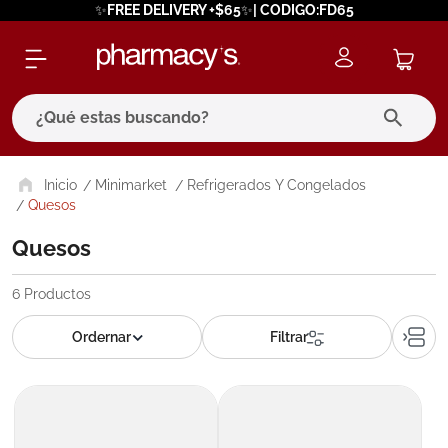
✨FREE DELIVERY +$65✨| CODIGO:FD65
¿Qué estas buscando?
términos más buscados
Minimarket
Refrigerados Y Congelados
Quesos
1
.
eucerin
Quesos
2
.
protector solar
3
.
bioderma
6
Productos
4
.
pilexil
5
.
cerave
6
.
degraler
7
.
isdin