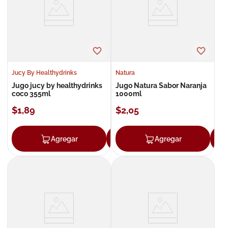
8
.
roche posay
9
.
nivea
10
.
pañales
Jucy By Healthydrinks
Natura
Jugo jucy by healthydrinks
Jugo Natura Sabor Naranja
coco 355ml
1000ml
$
1
,
89
$
2
,
05
Agregar
Agregar
Agregar