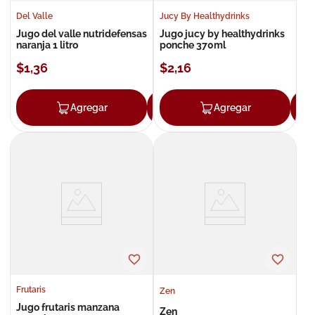
Del Valle
Jucy By Healthydrinks
Jugo del valle nutridefensas
Jugo jucy by healthydrinks
naranja 1 litro
ponche 370ml
$
1
,
36
$
2
,
16
Agregar
Agregar
Agregar
Frutaris
Zen
Jugo frutaris manzana
Zen