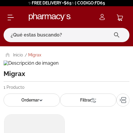
✨FREE DELIVERY +$65✨| CODIGO:FD65
¿Qué estas buscando?
términos más buscados
Migrax
1
.
eucerin
Migrax
2
.
protector solar
3
.
pilexil
1
Producto
4
.
bioderma
5
.
cerave
6
.
megacistin
7
.
degraler