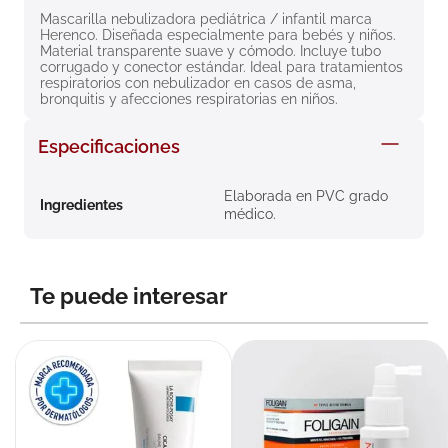
8
.
roche posay
Mascarilla nebulizadora pediátrica / infantil marca 
Herenco. Diseñada especialmente para bebés y niños. 
Material transparente suave y cómodo. Incluye tubo 
9
.
megacistin
corrugado y conector estándar. Ideal para tratamientos 
respiratorios con nebulizador en casos de asma, 
10
.
pañales
bronquitis y afecciones respiratorias en niños.
Especificaciones
Elaborada en PVC grado
Ingredientes
médico.
Te puede interesar