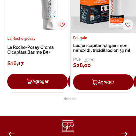
Foligain
La Roche-posay
Loción capilar foligain men
La Roche-Posay Crema
minoxidil trixidil loción 59 ml
Cicaplast Baume B5+
PVP:
35
,
00
$
16
,
17
$
28
,
00
Agregar
Agregar
Agregar