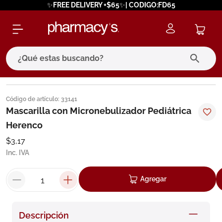
✨FREE DELIVERY +$65✨| CODIGO:FD65
¿Qué estas buscando?
términos más buscados
Código de artículo
:
33141
1
.
eucerin
Mascarilla con Micronebulizador Pediátrica
Herenco
2
.
protector solar
$
3
,
17
3
.
bioderma
Inc. IVA
4
.
pilexil
5
.
cerave
Agregar
6
.
degraler
7
.
isdin
Descripción