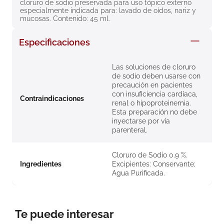
cloruro de sodio preservada para uso tópico externo 
8
.
roche posay
especialmente indicada para: lavado de oídos, nariz y 
mucosas. Contenido: 45 ml.
9
.
isdin
Especificaciones
10
.
pañales
Las soluciones de cloruro
de sodio deben usarse con
precaución en pacientes
con insuficiencia cardíaca,
Contraindicaciones
renal o hipoproteinemia.
Esta preparación no debe
inyectarse por vía
parenteral.
Cloruro de Sodio 0.9 %.
Ingredientes
Excipientes: Conservante;
Agua Purificada.
Te puede interesar