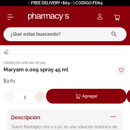
✨FREE DELIVERY +$65✨| CODIGO:FD65
¿Qué estas buscando?
términos más buscados
Código de artículo
:
67745
1
.
eucerin
Maryam 0.009 spray 45 ml
2
.
protector solar
$
3
,
61
3
.
pilexil
4
.
bioderma
Agregar
5
.
cerave
6
.
megacistin
Descripción
7
.
degraler
Suero fisiológico lira x 0.9% es una solución isotónica de 