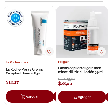
Foligain
La Roche-posay
Loción capilar foligain men
La Roche-Posay Crema
minoxidil trixidil loción 59 ml
Cicaplast Baume B5+
PVP:
35
,
00
$
16
,
17
$
28
,
00
Agregar
Agregar
Agregar