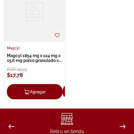
8
.
roche posay
9
.
pañales
10
.
nivea
Magcyl
Magcyl 1854 mg x 124 mg x
15,6 mg polvo granulado x
30
PVP:
22
,
23
$
17
,
78
Agregar
Agregar
Retiro en tienda