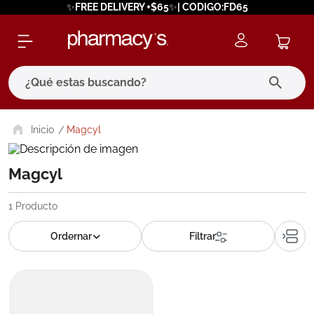
✨FREE DELIVERY +$65✨| CODIGO:FD65
¿Qué estas buscando?
términos más buscados
Magcyl
1
.
eucerin
Magcyl
2
.
protector solar
3
.
pilexil
1
Producto
4
.
bioderma
5
.
cerave
6
.
degraler
7
.
isdin