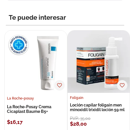
8
.
roche posay
9
.
isdin
Te puede interesar
10
.
pañales
Foligain
La Roche-posay
Loción capilar foligain men
La Roche-Posay Crema
minoxidil trixidil loción 59 ml
Cicaplast Baume B5+
PVP:
35
,
00
$
16
,
17
$
28
,
00