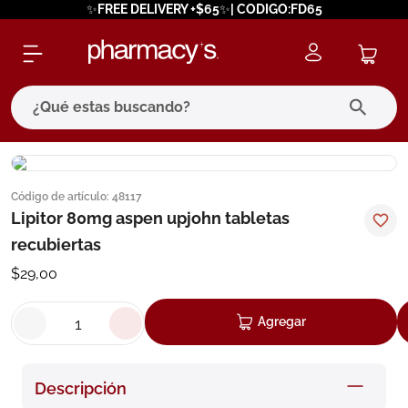
✨FREE DELIVERY +$65✨| CODIGO:FD65
¿Qué estas buscando?
términos más buscados
Código de artículo
:
48117
1
.
eucerin
Lipitor 80mg aspen upjohn tabletas
2
.
protector solar
recubiertas
3
.
pilexil
$
29
,
00
4
.
bioderma
Agregar
5
.
cerave
6
.
megacistin
Descripción
7
.
degraler