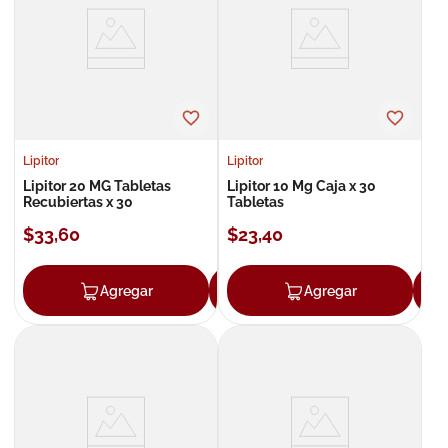
8
.
roche posay
9
.
isdin
10
.
neumoflux
Lipitor
Lipitor
Lipitor 20 MG Tabletas
Lipitor 10 Mg Caja x 30
Recubiertas x 30
Tabletas
$
33
,
60
$
23
,
40
Agregar
Agregar
Agregar