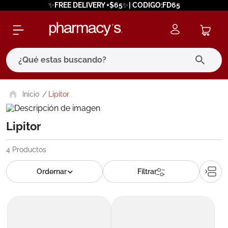
✨FREE DELIVERY +$65✨| CODIGO:FD65
¿Qué estas buscando?
términos más buscados
Lipitor
1
.
eucerin
Lipitor
2
.
protector solar
3
.
bioderma
4
Productos
4
.
pilexil
5
.
cerave
6
.
degraler
7
.
megacistin