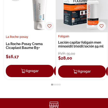
Foligain
La Roche-posay
Loción capilar foligain men
La Roche-Posay Crema
minoxidil trixidil loción 59 ml
Cicaplast Baume B5+
PVP:
35
,
00
$
16
,
17
$
28
,
00
Agregar
Agregar
Agregar