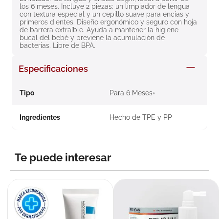
los 6 meses. Incluye 2 piezas: un limpiador de lengua 
8
.
roche posay
con textura especial y un cepillo suave para encías y 
primeros dientes. Diseño ergonómico y seguro con hoja 
9
.
isdin
de barrera extraíble. Ayuda a mantener la higiene 
bucal del bebé y previene la acumulación de 
10
.
pañales
bacterias. Libre de BPA.
Especificaciones
Tipo
Para 6 Meses+
Ingredientes
Hecho de TPE y PP
Te puede interesar