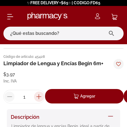
✨FREE DELIVERY +$65✨| CODIGO:FD65
¿Qué estas buscando?
términos más buscados
Código de artículo
:
45428
1
.
eucerin
Limpiador de Lengua y Encías Begin 6m+
2
.
protector solar
$
3
,
97
Inc. IVA
3
.
pilexil
4
.
bioderma
Agregar
5
.
cerave
6
.
megacistin
Descripción
7
.
degraler
Limpiador de lengua y encías Begin, ideal a partir de 