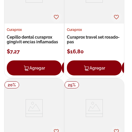
Curaprox
Curaprox
Cepillo dental curaprox
Curaprox travel set rosado-
gingivit encías inflamadas
pas
$
7
,
27
$
16
,
80
Agregar
Agregar
Agregar
20
%
25
%