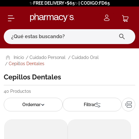
✨FREE DELIVERY +$65✨| CODIGO:FD65
¿Qué estas buscando?
términos más buscados
Cuidado Personal
Cuidado Oral
Cepillos Dentales
1
.
eucerin
Cepillos Dentales
2
.
protector solar
3
.
bioderma
40
Productos
4
.
pilexil
5
.
cerave
6
.
degraler
7
.
megacistin