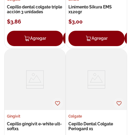
Cepillo dental colgate triple
Linimento Sikura EMS
acción 3 unidades
x120gr
$
3
,
86
$
3
,
00
Agregar
Agregar
Agregar
Gingivit
Colgate
Cepillo gingivit e-white ult-
Cepillo Dental Colgate
softx1
Periogard x1