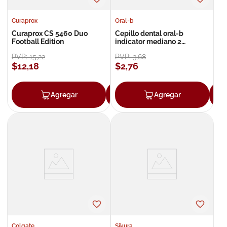
Curaprox
Oral-b
Curaprox CS 5460 Duo
Cepillo dental oral-b
Football Edition
indicator mediano 2
unidades
PVP:
15
,
22
PVP:
3
,
68
$
12
,
18
$
2
,
76
Agregar
Agregar
Agregar
Colgate
Sikura