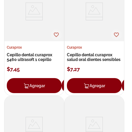
8
.
roche posay
9
.
isdin
10
.
neumoflux
Curaprox
Curaprox
Cepillo dental curaprox
Cepillo dental curaprox
5460 ultrasoft 1 cepillo
salud oral dientes sensibles
$
7
,
45
$
7
,
27
Agregar
Agregar
Agregar