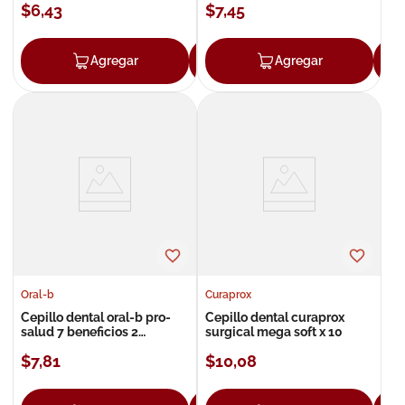
$
6
,
43
$
7
,
45
Agregar
Agregar
Agregar
Oral-b
Curaprox
Cepillo dental oral-b pro-
Cepillo dental curaprox
salud 7 beneficios 2
surgical mega soft x 10
unidades
$
7
,
81
$
10
,
08