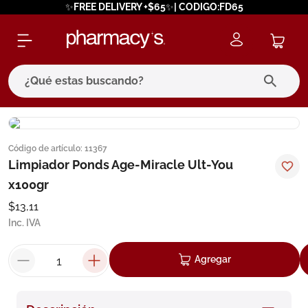
✨FREE DELIVERY +$65✨| CODIGO:FD65
¿Qué estas buscando?
términos más buscados
Código de artículo
:
11367
1
.
eucerin
Limpiador Ponds Age-Miracle Ult-You
2
.
protector solar
x100gr
3
.
bioderma
$
13
,
11
Inc. IVA
4
.
pilexil
5
.
cerave
Agregar
6
.
degraler
7
.
isdin