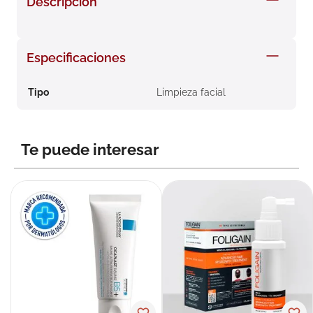
Descripción
8
.
roche posay
9
.
megacistin
Especificaciones
10
.
pañales
Tipo
Limpieza facial
Te puede interesar