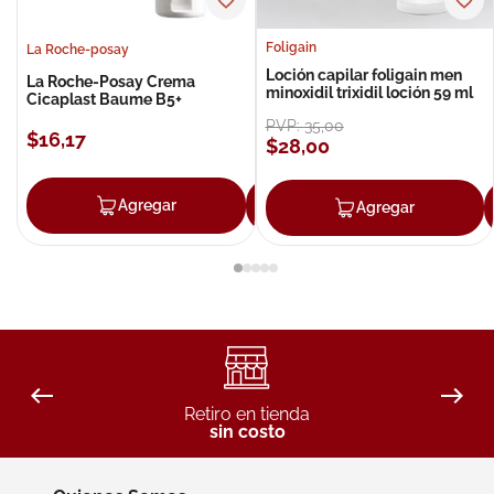
Foligain
La Roche-posay
Loción capilar foligain men
La Roche-Posay Crema
minoxidil trixidil loción 59 ml
Cicaplast Baume B5+
PVP:
35
,
00
$
16
,
17
$
28
,
00
Agregar
Agregar
Agregar
Retiro en tienda
sin costo