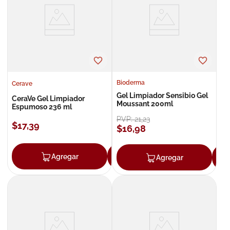
8
.
roche posay
9
.
isdin
10
.
neumoflux
Bioderma
Cerave
Gel Limpiador Sensibio Gel
CeraVe Gel Limpiador
Moussant 200ml
Espumoso 236 ml
PVP:
21
,
23
$
17
,
39
$
16
,
98
Agregar
Agregar
Agregar