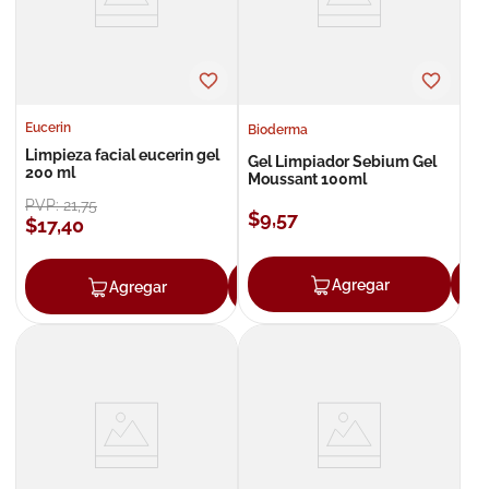
Eucerin
Bioderma
Limpieza facial eucerin gel
Gel Limpiador Sebium Gel
200 ml
Moussant 100ml
PVP:
21
,
75
$
9
,
57
$
17
,
40
Agregar
Agregar
Agregar