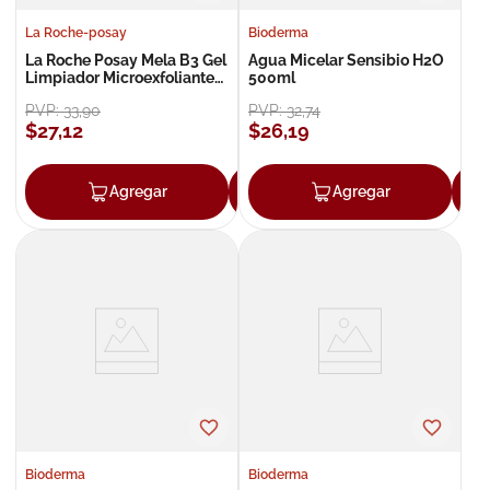
La Roche-posay
Bioderma
La Roche Posay Mela B3 Gel
Agua Micelar Sensibio H2O
Limpiador Microexfoliante
500ml
200ml
PVP:
33
,
90
PVP:
32
,
74
$
27
,
12
$
26
,
19
Agregar
Agregar
Agregar
Bioderma
Bioderma