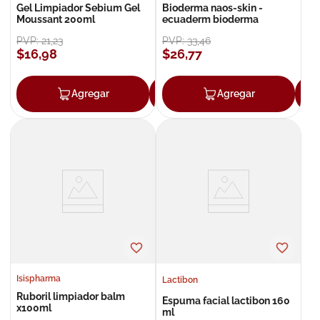
Gel Limpiador Sebium Gel
Bioderma naos-skin -
Moussant 200ml
ecuaderm bioderma
PVP:
21
,
23
PVP:
33
,
46
$
16
,
98
$
26
,
77
Agregar
Agregar
Agregar
Isispharma
Lactibon
Ruboril limpiador balm
Espuma facial lactibon 160
x100ml
ml