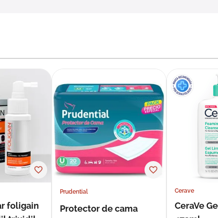
Cerave
Prudential
r foligain
CeraVe Ge
Protector de cama