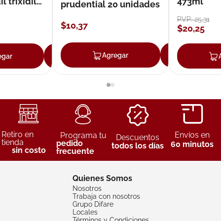
 trixidil
473ml
prudential 20 unidades
PVP:
25
,
31
$
10
,
37
$
20
,
25
Agregar
Agreg
egar
Agregar
Retiro en
Envíos en
Programa tu
Descuentos
tienda
pedido
60 minutos
todos los días
sin costo
frecuente
Quienes Somos
Nosotros
Trabaja con nosotros
Grupo Difare
Locales
Términos y Condiciones