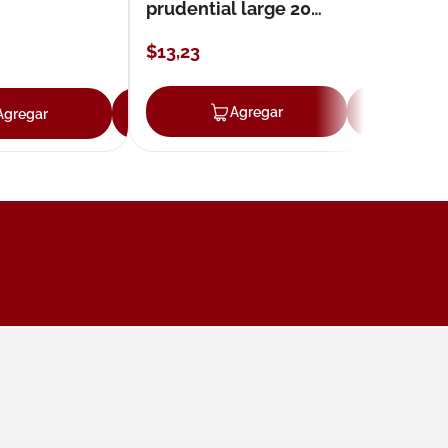
prudential large 20
unidades
$
13
,
23
ar
Agregar
Ag
Agregar
Agregar