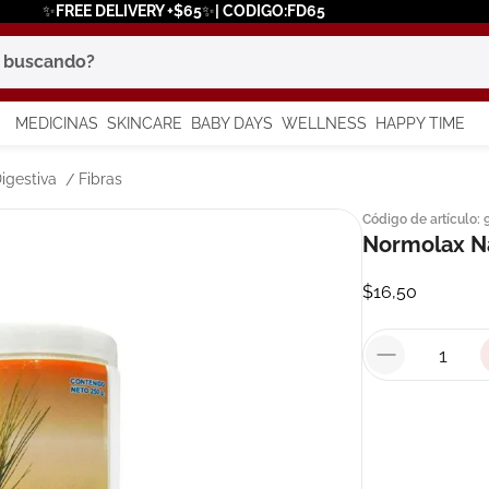
✨FREE DELIVERY +$65✨| CODIGO:FD65
scando?
MEDICINAS
SKINCARE
BABY DAYS
WELLNESS
HAPPY TIME
os más buscados
igestiva
Fibras
Código de artículo
:
 solar
Normolax Na
a
$
16
,
50
say