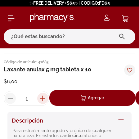
✨FREE DELIVERY +$65✨| CODIGO:FD65
¿Qué estas buscando?
términos más buscados
Código de artículo
:
41683
1
.
eucerin
Laxante anulax 5 mg tableta x 10
2
.
protector solar
$
6
,
00
3
.
pilexil
Agregar
4
.
bioderma
5
.
cerave
Descripción
6
.
degraler
Para estreñimiento agudo y crónico de cualquier 
7
.
isdin
naturaleza. En estados cardiocirculatorios o 