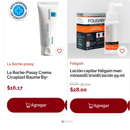
Foligain
La Roche-posay
Loción capilar foligain men
La Roche-Posay Crema
minoxidil trixidil loción 59 ml
Cicaplast Baume B5+
PVP:
35
,
00
$
16
,
17
$
28
,
00
Agregar
Agregar
Agregar