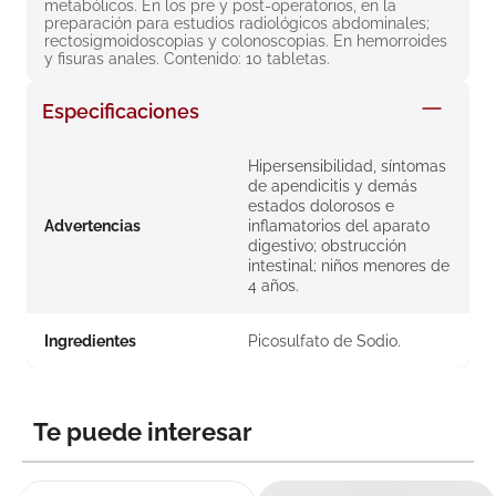
metabólicos. En los pre y post-operatorios, en la 
8
.
roche posay
preparación para estudios radiológicos abdominales; 
rectosigmoidoscopias y colonoscopias. En hemorroides 
9
.
pañales
y fisuras anales. Contenido: 10 tabletas.
10
.
nivea
Especificaciones
Hipersensibilidad, síntomas
de apendicitis y demás
estados dolorosos e
Advertencias
inflamatorios del aparato
digestivo; obstrucción
intestinal; niños menores de
4 años.
Ingredientes
Picosulfato de Sodio.
Te puede interesar