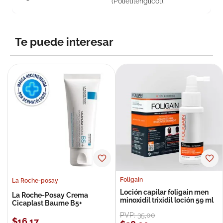
(Polietilenglicol).
Te puede interesar
Foligain
La Roche-posay
Loción capilar foligain men
La Roche-Posay Crema
minoxidil trixidil loción 59 ml
Cicaplast Baume B5+
PVP:
35
,
00
$
16
,
17