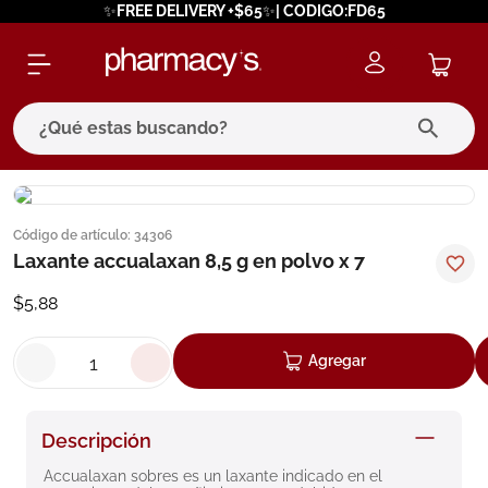
✨FREE DELIVERY +$65✨| CODIGO:FD65
¿Qué estas buscando?
términos más buscados
Código de artículo
:
34306
1
.
eucerin
Laxante accualaxan 8,5 g en polvo x 7
2
.
protector solar
$
5
,
88
3
.
bioderma
4
.
pilexil
Agregar
5
.
cerave
6
.
degraler
Descripción
7
.
megacistin
Accualaxan sobres es un laxante indicado en el 