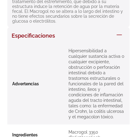
tratamiento del estreñimiento, que debido a su 
8
.
roche posay
estructura induce la retención de agua por la materia 
fecal. El Macrogol no se altera a lo largo del intestino y 
9
.
isdin
no tiene efectos secundarios sobre la secreción de 
glucosa o electrólitos.
10
.
neumoflux
Especificaciones
Hipersensibilidad a
cualquier sustancia activa o
cualquier excipiente,
obstrucción o perforación
intestinal debido a
trastornos estructurales o
Advertencias
funcionales de la pared del
intestino, íleos y
condiciones de inflamación
aguda del tracto intestinal,
tales como: la enfermedad
de Crohn, la colitis ulcerosa
y el megacolon tóxico.
Macrogol 3350
Ingredientes