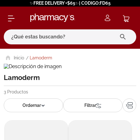
✨FREE DELIVERY +$65✨| CODIGO:FD65
¿Qué estas buscando?
términos más buscados
Lamoderm
1
.
eucerin
Lamoderm
2
.
protector solar
3
.
bioderma
3
Productos
4
.
pilexil
5
.
cerave
6
.
degraler
7
.
isdin