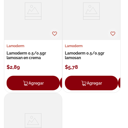
8
.
roche posay
9
.
nivea
10
.
pañales
Lamoderm
Lamoderm
Lamoderm 0.5/0.5gr
Lamoderm 0.5/0.5gr
lamosan en crema
lamosan
$
2
,
89
$
5
,
78
Agregar
Agregar
Agregar