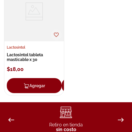
8
.
roche posay
9
.
megacistin
10
.
pañales
Lactosintol
Lactosintol tableta
masticable x 30
$
18
,
00
Agregar
Agregar
Retiro en tienda
sin costo