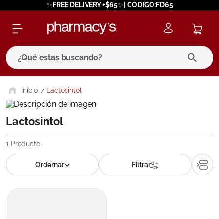
✨FREE DELIVERY +$65✨| CODIGO:FD65
¿Qué estas buscando?
términos más buscados
Lactosintol
1
.
eucerin
Lactosintol
2
.
protector solar
3
.
bioderma
1
Producto
4
.
pilexil
5
.
cerave
6
.
degraler
7
.
isdin